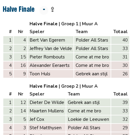
Halve Finale
-
⇪
Halve Finale
| Groep 1
| Muur A
#
Nr
Speler
Team
Totaal
1
4
Bert Van Egerem
Polder All Stars
40
2
2
Jeffrey Van de Velde
Polder All Stars
33
3
15
Pieter Rombouts
Come at me bro
31
4
16
Alexander Eeraerts
Come at me bro
30
5
9
Toon Huls
Gebrek aan stijl
26
Halve Finale
| Groep 2
| Muur A
#
Nr
Speler
Team
Totaal
1
12
Dieter De Wilde
Gebrek aan stijl
39
2
14
Maarten Mullens
Come at me bro
33
3
5
Jef Cox
Loekie de Leeuwen
32
4
3
Stef Matthysen
Polder All Stars
29