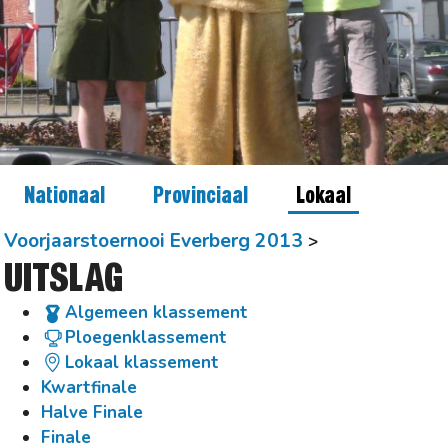
Nationaal
Provinciaal
Lokaal
Voorjaarstoernooi Everberg 2013
UITSLAG
Algemeen klassement
Ploegenklassement
Lokaal klassement
Kwartfinale
Halve Finale
Finale