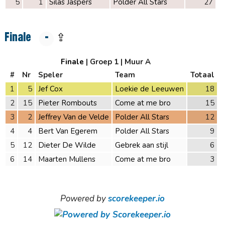
5
1
Silas Jaspers
Polder All Stars
27
Finale
-
⇪
Finale
| Groep 1
| Muur A
#
Nr
Speler
Team
Totaal
1
5
Jef Cox
Loekie de Leeuwen
18
2
15
Pieter Rombouts
Come at me bro
15
3
2
Jeffrey Van de Velde
Polder All Stars
12
4
4
Bert Van Egerem
Polder All Stars
9
5
12
Dieter De Wilde
Gebrek aan stijl
6
6
14
Maarten Mullens
Come at me bro
3
Powered by
scorekeeper.io