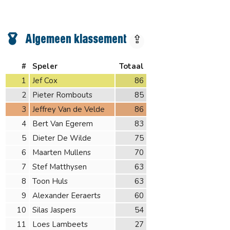
Algemeen klassement
⇪
#
Speler
Totaal
1
Jef Cox
86
2
Pieter Rombouts
85
3
Jeffrey Van de Velde
86
4
Bert Van Egerem
83
5
Dieter De Wilde
75
6
Maarten Mullens
70
7
Stef Matthysen
63
8
Toon Huls
63
9
Alexander Eeraerts
60
10
Silas Jaspers
54
11
Loes Lambeets
27