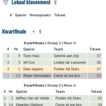
Lokaal klassement
⇪
#
Speler
Woonplaats
Totaal
Kwartfinale
-
⇪
Kwartfinale
| Groep 1
| Muur A
#
Nr
Speler
Team
Totaal
1
9
Toon Huls
Gebrek aan stijl
37
2
5
Jef Cox
Loekie de Leeuwen
36
3
1
Silas Jaspers
Polder All Stars
27
-
13
Robin Vermeulen
Come at me bro
10
Kwartfinale
| Groep 2
| Muur A
#
Nr
Speler
Team
Totaal
1
2
Jeffrey Van de Velde
Polder All Stars
41
2
14
Maarten Mullens
Come at me bro
34