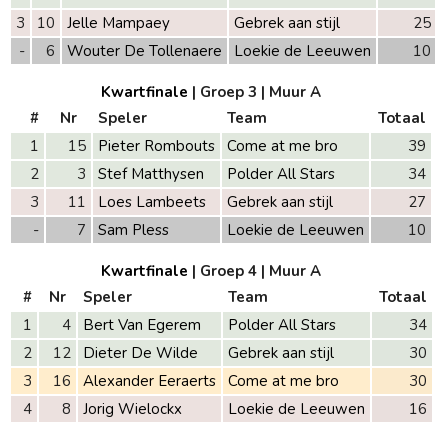
3
10
Jelle Mampaey
Gebrek aan stijl
25
-
6
Wouter De Tollenaere
Loekie de Leeuwen
10
Kwartfinale
| Groep 3
| Muur A
#
Nr
Speler
Team
Totaal
1
15
Pieter Rombouts
Come at me bro
39
2
3
Stef Matthysen
Polder All Stars
34
3
11
Loes Lambeets
Gebrek aan stijl
27
-
7
Sam Pless
Loekie de Leeuwen
10
Kwartfinale
| Groep 4
| Muur A
#
Nr
Speler
Team
Totaal
1
4
Bert Van Egerem
Polder All Stars
34
2
12
Dieter De Wilde
Gebrek aan stijl
30
3
16
Alexander Eeraerts
Come at me bro
30
4
8
Jorig Wielockx
Loekie de Leeuwen
16