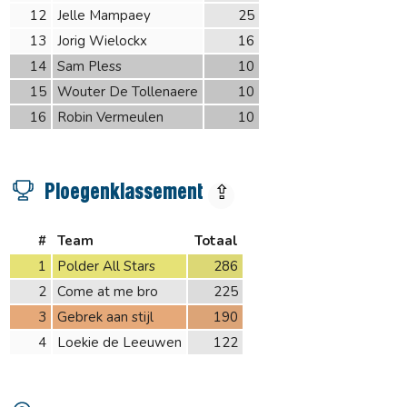
12
Jelle Mampaey
25
13
Jorig Wielockx
16
14
Sam Pless
10
15
Wouter De Tollenaere
10
16
Robin Vermeulen
10
Ploegenklassement
⇪
#
Team
Totaal
1
Polder All Stars
286
2
Come at me bro
225
3
Gebrek aan stijl
190
4
Loekie de Leeuwen
122